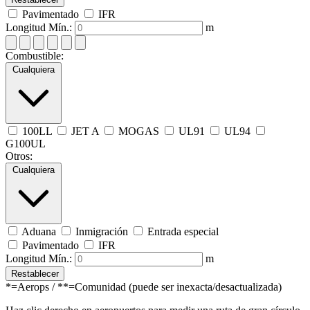
Pavimentado
IFR
Longitud Mín.:
m
Combustible:
Cualquiera
100LL
JET A
MOGAS
UL91
UL94
G100UL
Otros:
Cualquiera
Aduana
Inmigración
Entrada especial
Pavimentado
IFR
Longitud Mín.:
m
Restablecer
*=Aerops / **=Comunidad (puede ser inexacta/desactualizada)