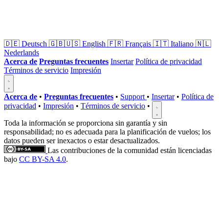
🇩🇪
Deutsch
🇬🇧🇺🇸
English
🇫🇷
Français
🇮🇹
Italiano
🇳🇱
Nederlands
Acerca de
Preguntas frecuentes
Insertar
Política de privacidad
Términos de servicio
Impresión
Acerca de
•
Preguntas frecuentes
•
Support
•
Insertar
•
Política de
privacidad
•
Impresión
•
Términos de servicio
•
Toda la información se proporciona sin garantía y sin
responsabilidad; no es adecuada para la planificación de vuelos; los
datos pueden ser inexactos o estar desactualizados.
Las contribuciones de la comunidad están licenciadas
bajo
CC BY-SA 4.0
.