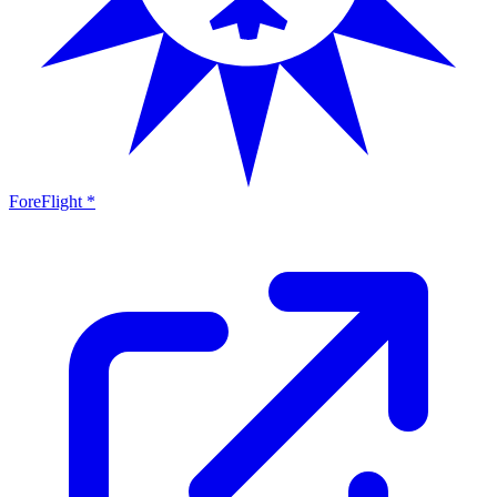
ForeFlight *