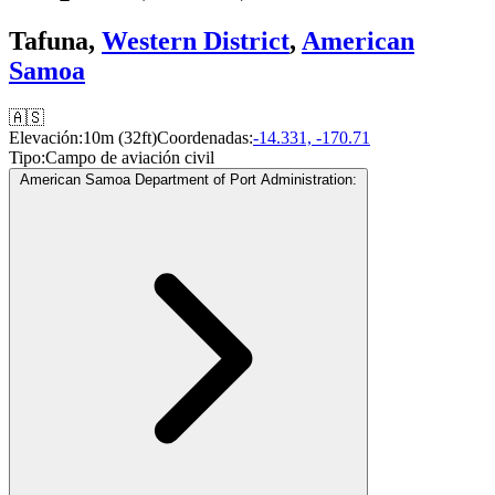
Tafuna,
Western District
,
American
Samoa
🇦🇸
Elevación:
10m (32ft)
Coordenadas:
-14.331, -170.71
Tipo:
Campo de aviación civil
American Samoa Department of Port Administration: