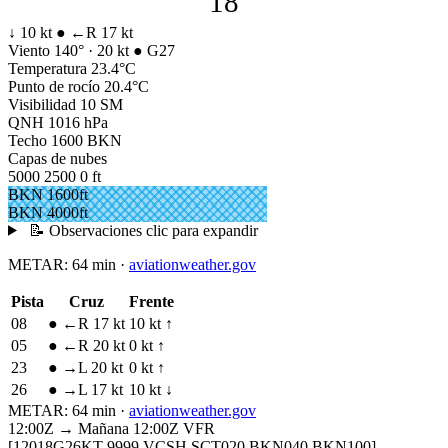
18
↓ 10 kt
●
←R 17 kt
Viento
140° · 20 kt
● G27
Temperatura
23.4°C
Punto de rocío
20.4°C
Visibilidad
10 SM
QNH
1016 hPa
Techo
1600 BKN
Capas de nubes
5000
2500
0 ft
BKN 1600ft
BKN 4000ft
📝 Observaciones
clic para expandir
METAR:
64 min
·
aviationweather.gov
Pista
Cruz
Frente
08
●
←R 17 kt
10 kt ↑
05
●
←R 20 kt
0 kt ↑
23
●
→L 20 kt
0 kt ↑
26
●
→L 17 kt
10 kt ↓
METAR:
64 min
·
aviationweather.gov
12:00Z → Mañana 12:00Z
VFR
[12018G26KT 9999 VCSH SCT020 BKN040 BKN100]