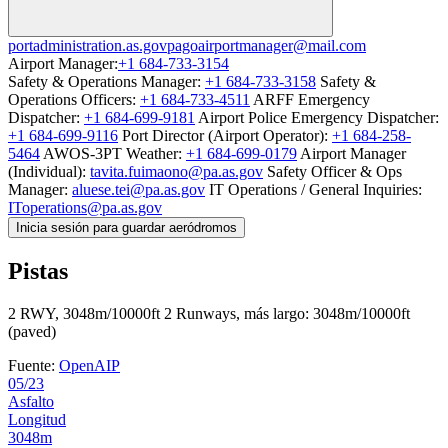
portadministration.as.gov
pagoairportmanager@mail.com
Airport Manager:
+1 684-733-3154
Safety & Operations Manager:
+1 684-733-3158
Safety &
Operations Officers:
+1 684-733-4511
ARFF Emergency
Dispatcher:
+1 684-699-9181
Airport Police Emergency Dispatcher:
+1 684-699-9116
Port Director (Airport Operator):
+1 684-258-
5464
AWOS-3PT Weather:
+1 684-699-0179
Airport Manager
(Individual):
tavita.fuimaono@pa.as.gov
Safety Officer & Ops
Manager:
aluese.tei@pa.as.gov
IT Operations / General Inquiries:
IToperations@pa.as.gov
Inicia sesión para guardar aeródromos
Pistas
2 RWY, 3048m/10000ft
2 Runways, más largo: 3048m/10000ft
(paved)
Fuente:
OpenAIP
05/23
Asfalto
Longitud
3048m