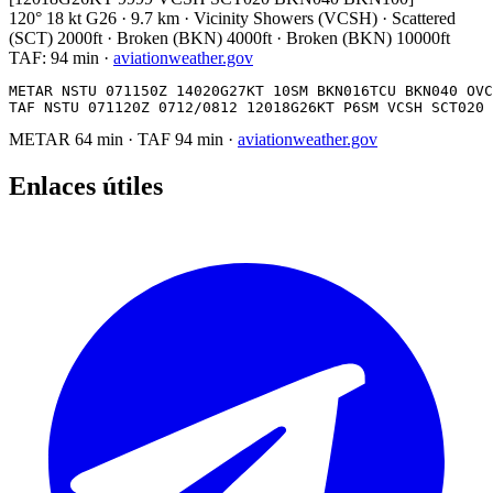
120° 18 kt G26 · 9.7 km · Vicinity Showers (VCSH) · Scattered
(SCT) 2000ft · Broken (BKN) 4000ft · Broken (BKN) 10000ft
TAF:
94 min
·
aviationweather.gov
METAR NSTU 071150Z 14020G27KT 10SM BKN016TCU BKN040 OVC
TAF NSTU 071120Z 0712/0812 12018G26KT P6SM VCSH SCT020 
METAR
64 min
·
TAF
94 min
·
aviationweather.gov
Enlaces útiles